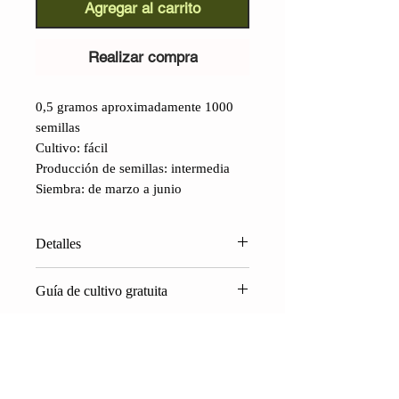
Agregar al carrito
Realizar compra
0,5 gramos aproximadamente 1000
semillas
Cultivo: fácil
Producción de semillas: intermedia
Siembra: de marzo a junio
Detalles
Anís verde (Pimpinella anisum):
Guía de cultivo gratuita
planta anual de fragancia agradable y
única. Sus semillas se utilizan para
Para cultivar plantas silvestres
infusiones licores, cervezas, dulces y
comestibles, que ahora están
horneados; las hojas, de sabor
desapareciendo, utiliza nuestra guía
ligeramente más delicado, pueden
gratuita: