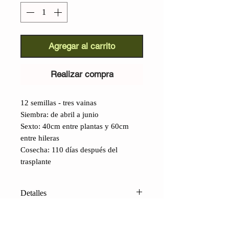
Agregar al carrito
Realizar compra
12 semillas - tres vainas
Siembra: de abril a junio
Sexto: 40cm entre plantas y 60cm
entre hileras
Cosecha: 110 días después del
trasplante
Detalles
Cacahuete negro Schronce
(Arachis hypogaea):
Este raro