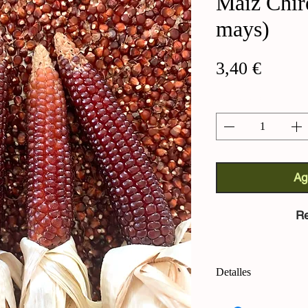
Maíz Chir
mays)
Precio
3,40 €
Cantidad
*
Ag
Re
Detalles
Maíz baby (Zea may