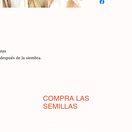
visto maíz baby en fr
Olvídelo. El maíz ba
Después de poco más
una increíble cantid
equivocación) mazorc
planta. Se pueden co
asadas hasta en sopas
ntas
recuerda al del maíz 
 después de la siembra.
Debe cosecharse cont
siempre produzca nu
Conservar semillas de
producción y para ha
jamás vistas.
*Debe escribirse: en 
COMPRA LAS
mazorca, el zuro acab
SEMILLAS
no se han formado)
Comercio
Condiciones de venta