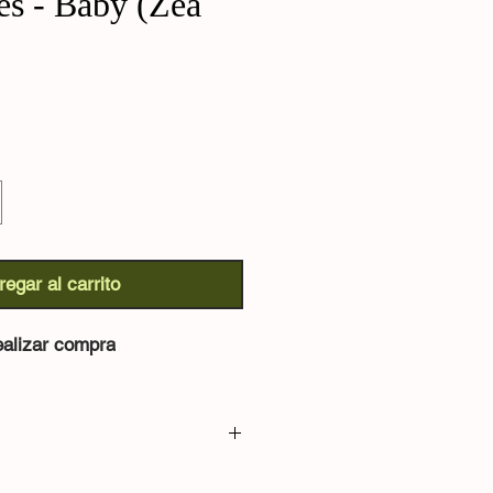
es - Baby (Zea
regar al carrito
alizar compra
s):
La mayoría de la gente solo ha