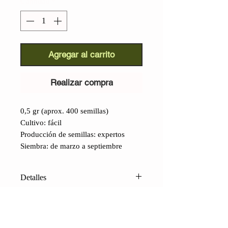
Cantidad
*
Agregar al carrito
Realizar compra
0,5 gr (aprox. 400 semillas)
Cultivo: fácil
Producción de semillas: expertos
Siembra: de marzo a septiembre
Detalles
Zanahoria Amarilla de Doubs
(Daucus carota)
:
no todo el mundo
sabe que la zanahoria naranja es una