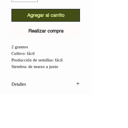
Agregar al carrito
Realizar compra
2 gramos
Cultivo: fácil
Producción de semillas: fácil
Siembra: de marzo a junio
Detalles
Cebolla Borettana
(Allium cepa
):
Sus raíces históricas se remontan al
siglo XV, cuando se cultivaban
cebollas en Boretto y, tras un largo
peregrinar por Italia, finalmente
CONTACTO
S