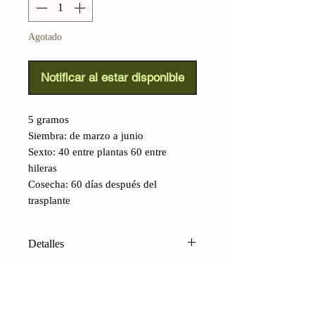
Agotado
Notificar al estar disponible
5 gramos
Siembra: de marzo a junio
Sexto: 40 entre plantas 60 entre
hileras
Cosecha: 60 días después del
trasplante
Detalles
Frijol Chivo Blanco de Oaxaqueño
(Phaseolus vulgaris):
Proveniente
del estado con mayor