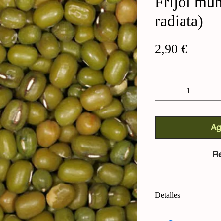
Frijol mu
radiata)
Precio
2,90 €
Cantidad
*
Ag
Re
Detalles
Frijol mungo (Vigna