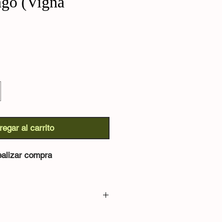
ngo (Vigna
regar al carrito
alizar compra
 radiata):
Un frijol ancestral