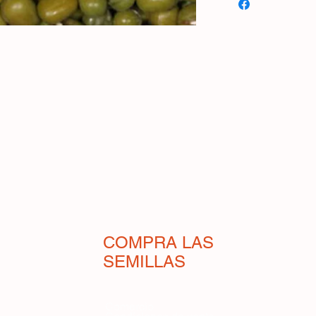
originario de Asia, a
La semilla es pequeñ
planta tiene un porte
90 cm. Es muy produc
forma irregular; se 
marrón, a partir de lo
(aproximadamente ent
siembra). Estos pequ
contenido proteico mu
utilizan como aliment
mungo también son ap
menudo, cuando se pi
se trata de este ecotip
Sembrar a finales de 
COMPRA LAS
abril hasta junio.
SEMILLAS
Comercio