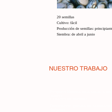
20 semillas
Cultivo: fácil
Producción de semillas: principiant
Siembra: de abril a junio
NUESTRO TRABAJO
Proyecto Melissa para salvar a las
abejas
El banco de semillas
Distribución gratuita de variedades
italianas