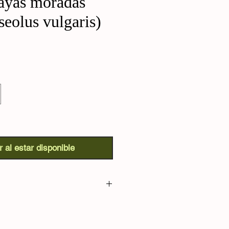
rayas moradas
eolus vulgaris)
r al estar disponible
s Moradas (Phaseolus vulgaris):
 frijol tradicional del pueblo
i, es un frijol trepador morado con