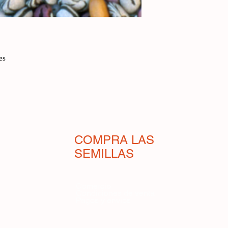
rayas negras en form
puede ser más oscuro
particularmente resist
excelentes cosechas.
es
cuanto a suelo y
tole
temperaturas, inclu
hace adecuada para
COMPRA LAS
SEMILLAS
Comercio
Condiciones de venta
Pagos y envíos