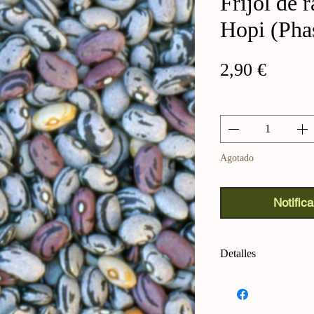
Frijol de 
Hopi (Phas
Precio
2,90 €
Cantidad
*
Agotado
Notifica
Detalles
Frijol Hopi de Raya
El "Maawiw'ngwu", un
nativo americano Hop