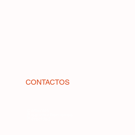
a de medialuna, aunque también
. La planta es muy productiva y
ente, fácil de cultivar y produce
 No es particularmente exigente en
ra muy bien las altas
so durante el cuajado, lo que la
 climas muy cálidos.
CONTACTOS
Contactos
Preguntas frecuentes
Privacidad