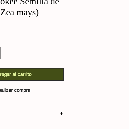
okee Semilla de
(Zea mays)
regar al carrito
alizar compra
lla de Calabazs (Zea mays):
Un