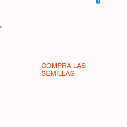
maíz con característ
grandes granos tiene
a las semillas de cal
más de 10 cm de diám
as
por veintidós hileras
imponente, superando
Las brácteas/hojas q
gruesas, lo que las ha
ataque de plagas.
Una variedad de maíz
COMPRA LAS
coleccionistas como 
SEMILLAS
producción en masa s
Debido a su consider
Comercio
resulta especialment
Condiciones de venta
animal.
Pagos y envíos