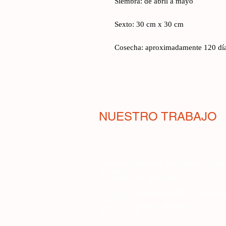
Siembra: de abril a mayo
Sexto: 30 cm x 30 cm
Cosecha: aproximadamente 120 dí
NUESTRO TRABAJO
Proyecto Melissa para salvar a las
abejas
El banco de semillas
Distribución gratuita de variedades
italianas
La finca donde cultivamos
Educación