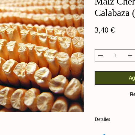
Maíz Cher
Calabaza 
Precio
3,40 €
Cantidad
*
Ag
Re
Detalles
Maíz Cherokee Semi