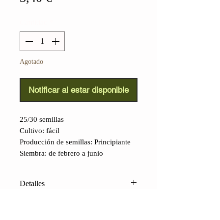
Cantidad
*
Agotado
Notificar al estar disponible
25/30 semillas
Cultivo: fácil
Producción de semillas: Principiante
Siembra: de febrero a junio
Detalles
Tomate Corazón de Bangladesh
(Lycopersicon lycopersicum L.):