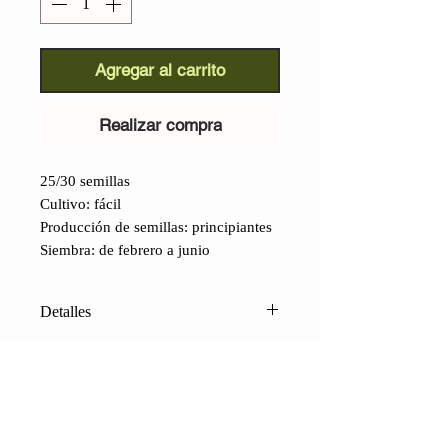
Agregar al carrito
Realizar compra
25/30 semillas
Cultivo: fácil
Producción de semillas: principiantes
Siembra: de febrero a junio
Detalles
Tomate Arándano (Lycopersicon
lycopersicum)
: Una hermosa
variedad de tomate con frutos de
color azul/morado intenso, gracias a
su alto contenido en antocianinas,
CONTACTO