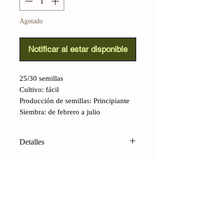
Agotado
Notificar al estar disponible
25/30 semillas
Cultivo: fácil
Producción de semillas: Principiante
Siembra: de febrero a julio
Detalles
Tomate mandarina dulce
(Lycopersicon lycopersicum):
variedad de piel lisa y fina, de color
naranja brillante. Aunque no es
excepcionalmente grande, sus bayas
CONTACTO
S