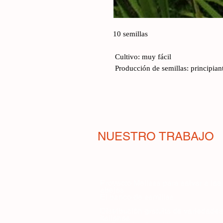
10 semillas
 Cultivo: muy fácil
 Producción de semillas: principian
NUESTRO TRABAJO
Proyecto Melissa para salvar a las
abejas
El banco de semillas
Distribución gratuita de variedades
italianas