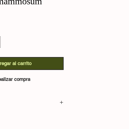
 mammosum
regar al carrito
alizar compra
:
al que alcanza más de un metro de
ras flores púrpuras en forma de