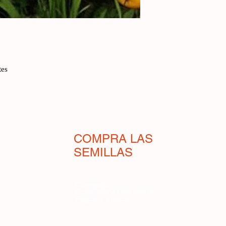
estrella y curiosos r
radiante. Se asemejan
al hocico de un zorro.
como detergente para 
Sudamérica, es extre
tes
extendido en muchos
teniendo un nombre 
tiene propiedades ap
símbolo de buena sue
continental, durante 
arreglos florales en 
COMPRA LAS
tenga, más generacion
SEMILLAS
armonía y serenidad.
componentes de la fru
Comercio
Condiciones de venta
Pagos y envíos