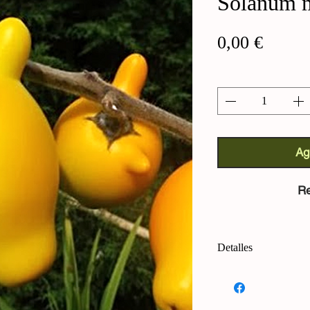
Solanum
Precio
0,00 €
Cantidad
*
Ag
Re
Detalles
Solanum mammosum
Un arbusto ornament
altura, con encantado