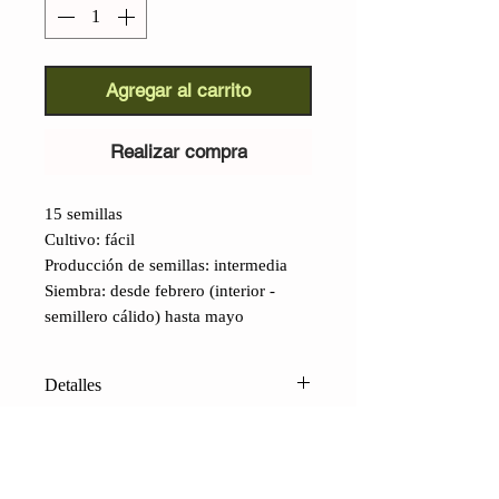
Agregar al carrito
Realizar compra
15 semillas
Cultivo: fácil
Producción de semillas: intermedia
Siembra: desde febrero (interior -
semillero cálido) hasta mayo
Detalles
Pimiento de Favignana (Capsicum
annuum):
Procedente de la pequeña
isla de Marsala, Sicilia, una joya, un