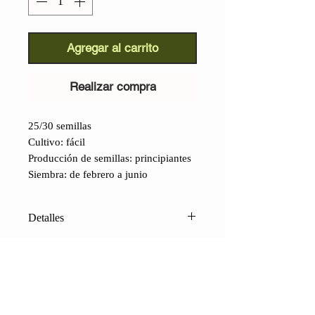
Agregar al carrito
Realizar compra
25/30 semillas
Cultivo: fácil
Producción de semillas: principiantes
Siembra: de febrero a junio
Detalles
Tomate Bananaa l (Lycopersicon
lycopersicum)
: Una hermosa y
sabrosa variedad estadounidense, que
recuerda a nuestro ya desaparecido
San Marzano original, con su
CONTACTO