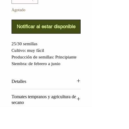
Agotado
Notificar al estar disponible
25/30 semillas
Cultivo: muy fácil
Producción de semillas: Principiante
Siembra: de febrero a junio
Detalles
Tomate Northern Lights
Tomates tempranos y agricultura de
(Lycopersicon lycopersicum):
Esta
secano
extraordinaria variedad es una de las
más tempranas, ¡lista en unos 50 días
¿Qué tienen que ver los tomates
desde el trasplante! Los tomates
cultivados para tolerar bajas
tempranos, adecuados para
temperaturas con una técnica agrícola