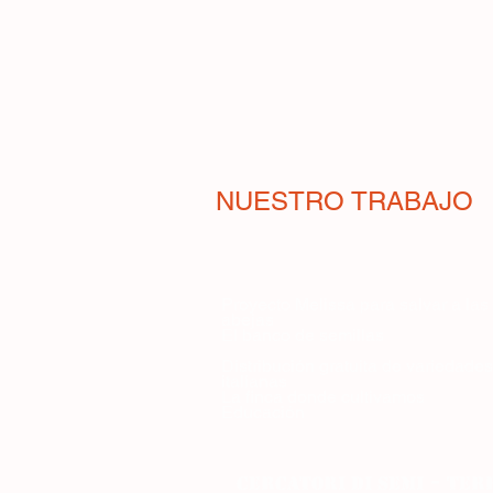
NUESTRO TRABAJO
Proyecto Melissa para salvar a las
abejas
El banco de semillas
Distribución gratuita de variedades
italianas
La finca donde cultivamos
Educación
-
CERCATORI DI SEMI
ter