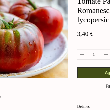
Tomate Pa
Romanesco
lycopersi
Precio
3,40 €
Cantidad
*
Ag
Re
e
Detalles