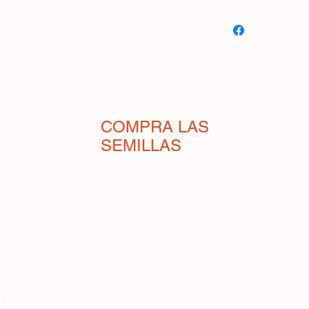
Tomate Pantano Ro
lycopersicum):
un to
cuya baya pesa hasta
ligeramente aplanada 
varía entre las distin
tienen una forma muy 
tiene un hábito de cr
COMPRA LAS
requiere soporte y po
SEMILLAS
(scacchiatura). El re
jugosos con un sabor
las afueras de Roma,
Comercio
Condiciones de venta
Tenuta dei Cercatori,
Pagos y envíos
llamada Pantano di 
tiempo buscándola si
vencidos.* Esta plant
enfermedades comune
proporciona tomates f
llegada del frío.
ranatura