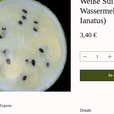
Weiße Sui
Wassermel
Ianatus)
Preis
3,40 €
Anzahl
*
In
Experte
Details