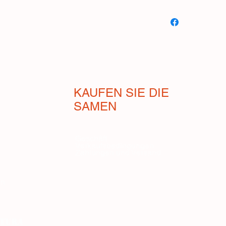
Suika Japanische 
lanatus L.)
: Eine alt
weißem Fruchtfleisc
Aroma unterscheidet
Wassermelonen, mit
Zuckergehalt überhau
honigartig mit einem 
KAUFEN SIE DIE
wichtig zu bedenken,
SAMEN
andere Faktoren ihre
beeinflussen, insbes
Kalium und Phosphor
Geschäft
Verkaufsbedingungen
Kürbisgewächse enth
Zahlungen und Versand
Die White Suika (auf
Wassermelone“) soll
en
Temperaturen stabil b
Die Pflanze ist nich
ertragreich. Die Frü
etwa 80 Tage nach der
tura