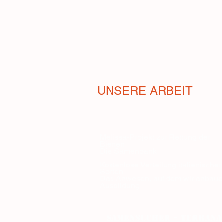
UNSERE ARBEIT
Melissa-Projekt zur Rettung der
Bienen
Die Samenbank
Kostenlose Verteilung italienischer
Sorten
Das Anwesen, auf dem wir anbau
Ausbildung
-
Samensucher
Terrana