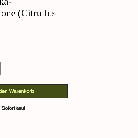
ka-
one (Citrullus
 den Warenkorb
Sofortkauf