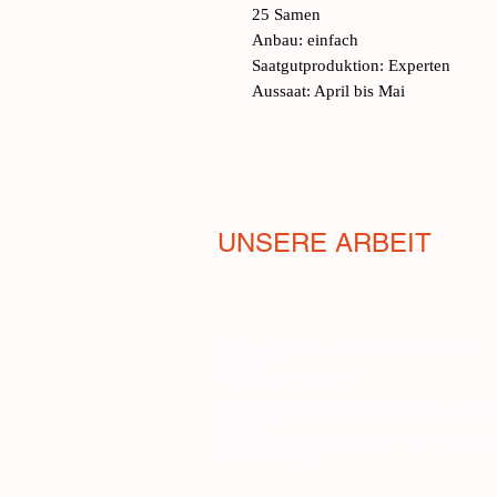
25 Samen
Anbau: einfach
Saatgutproduktion: Experten
Aussaat: April bis Mai
UNSERE ARBEIT
Melissa-Projekt zur Rettung der
Bienen
Die Samenbank
Kostenlose Verteilung italienischer
Sorten
Das Anwesen, auf dem wir anbau
Ausbildung