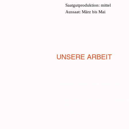
Saatgutproduktion: mittel
Aussaat: März bis Mai
UNSERE ARBEIT
Melissa-Projekt zur Rettung der
Bienen
Die Samenbank
Kostenlose Verteilung italienischer
Sorten
Das Anwesen, auf dem wir anbau
Ausbildung