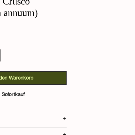
r Crusco
m annuum)
 den Warenkorb
Sofortkauf
apsicum annuum):
Im Nationalpark