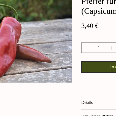
Pfeffer fü
(Capsicu
Preis
3,40 €
Anzahl
*
In
Details
Crusco-Pfeffer (C