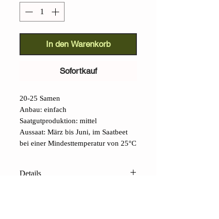
In den Warenkorb
Sofortkauf
20-25 Samen
Anbau: einfach
Saatgutproduktion: mittel
Aussaat: März bis Juni, im Saatbeet
bei einer Mindesttemperatur von 25°C
Details
Cascabel-Chili (Capsicum
annuum):
Eine weitere traditionelle
mexikanische Chilisorte, die im