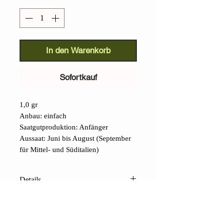
In den Warenkorb
Sofortkauf
1,0 gr
Anbau: einfach
Saatgutproduktion: Anfänger
Aussaat: Juni bis August (September
für Mittel- und Süditalien)
Details
Macerata Grüner Blumenkohl
(Brassica oleracea):