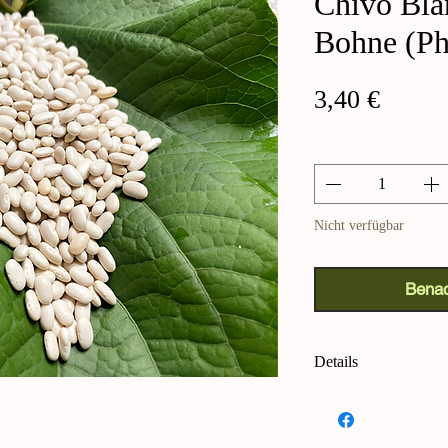
Chivo Bla
Bohne (Ph
Preis
3,40 €
Anzahl
*
Nicht verfügbar
Benac
Details
Oaxaca Chivo Blanc
Diese alte Bohnensor
höchsten Agrobiodive