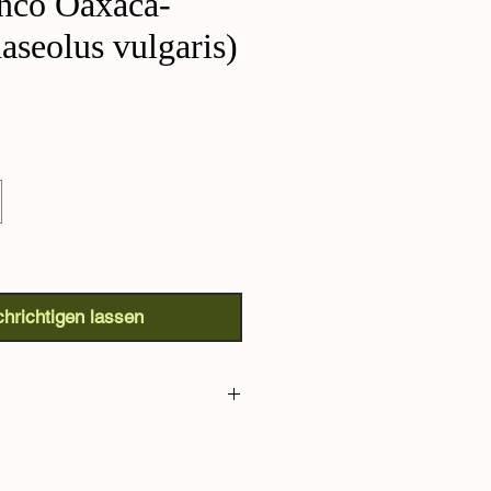
nco Oaxaca-
aseolus vulgaris)
hrichtigen lassen
o Bohne (Phaseolus vulgaris):
te aus dem Bundesstaat mit der
rsität Mexikos mit kräftigem