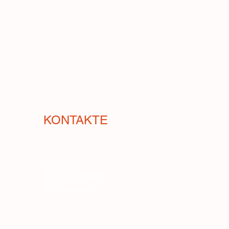
t für ihre Cremigkeit und ihre
ufzunehmen. Sie ist der Star vieler
e, sowohl einfacher als auch
Suppe mit Tomaten, Guajillo-Chili,
h und Zwiebeln. Dank ihrer
er sehr dünnen Schale kocht sie
s nicht lange hydriert werden. Auf
ach: ein kleiner Busch voller
sserbedarf; Staunässe ist besser
KONTAKTE
cht unmöglich, in Europa zu finden.
Kontakte
Häufig gestellte
Fragen
Datenschutz