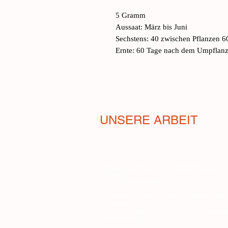
5 Gramm
Aussaat: März bis Juni
Sechstens: 40 zwischen Pflanzen 
Ernte: 60 Tage nach dem Umpflan
UNSERE ARBEIT
Melissa-Projekt zur Rettung der
Bienen
Die Samenbank
Kostenlose Verteilung italienischer
Sorten
Das Anwesen, auf dem wir anbau
Ausbildung