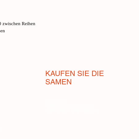
Geschmack ist berühm
Fähigkeit, Gewürze a
traditioneller Rezept
60 zwischen Reihen
köstlicher: in einer 
zen
Koriander, Knoblauc
geringen Größe und d
sehr schnell und mus
dem Feld ist sie einf
Hülsen. Minimaler Wa
KAUFEN SIE DIE
als Trockenheit.
SAMEN
sehr selten, wenn ni
Geschäft
Verkaufsbedingungen
Zahlungen und Versand
en