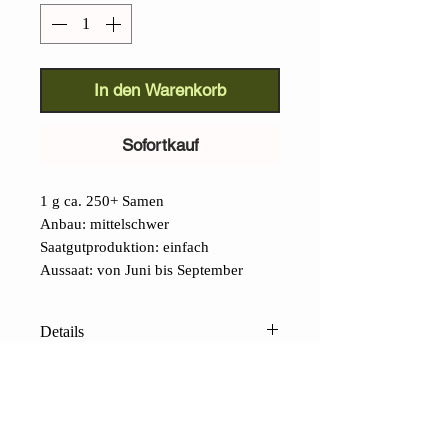
In den Warenkorb
Sofortkauf
1 g ca. 250+ Samen
Anbau: mittelschwer
Saatgutproduktion: einfach
Aussaat: von Juni bis September
Details
Römischer Fenchel (Foeniculum
vulgare):
Diese bekannte mediterrane
Art ist ein Muss in Wintergärten in
Mittel- und Süditalien. Nach einem