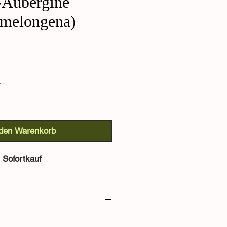
-Aubergine
 melongena)
 den Warenkorb
Sofortkauf
e (
Solanum melongena
)