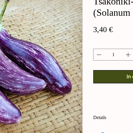
Tsakoniki
(Solanum
Preis
3,40 €
Anzahl
*
In
Details
Tsakoniki-Aubergin