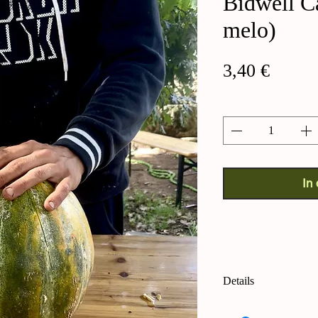
Bidwell C
melo)
Preis
3,40 €
Anzahl
*
In
Details
Bidwell Casaba-Mel