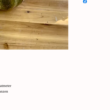
wurden jahrhundertel
angebaut und gelangt
Jahrhunderts nach A
wurden sie Winterme
langlebigen Melonen
wurden.
Das Bidwell-Haus is
(später Senator) ben
USDA erhielt.
Seitdem hat sich nich
erreichen und übersc
orangefarbene Fruchtf
einem leichten, nich
sehr angenehmen Zitr
Nach der Ernte ist er
ratmeter
einem kühlen Ort pr
anzen
Nach fast zwei Jahrh
zurück nach Hause un
Lieblingsmelone.