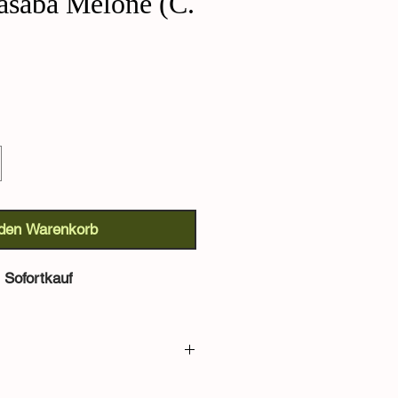
asaba Melone (C.
 den Warenkorb
Sofortkauf
one (C. melo):
Casaba-Melonen