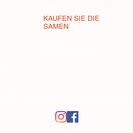
KAUFEN SIE DIE
SAMEN
Geschäft
Verkaufsbedingungen
Zahlungen und Versand
en
tura
t
erranat
ura@
le Mandorle 11 – 00071 Pomezia (Rom) CF/P.IVA 16510051002
usstellung des Pflanzenpasses im Firmenzentrum mit dem Code RM01.