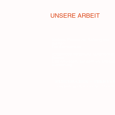
UNSERE ARBEIT
Melissa-Projekt zur Rettung der
Bienen
Die Samenbank
Kostenlose Verteilung italienischer
Sorten
Das Anwesen, auf dem wir anbau
Ausbildung
-
Samensucher
Terrana
Gemeinnütziger Kulturverein – Via del
RUOP:
IT-12-1682 Autorisierung zur A