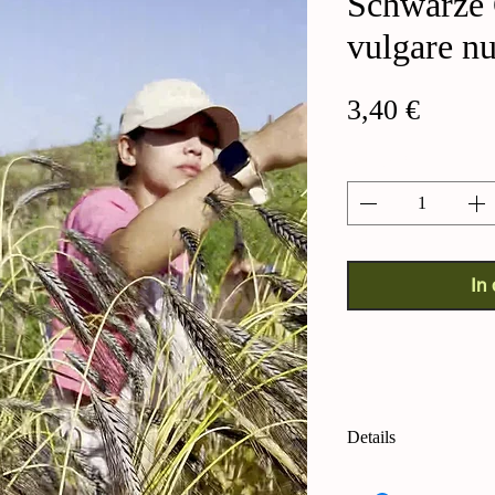
Schwarze 
vulgare n
Preis
3,40 €
Anzahl
*
In
Details
Schwarze Gerste (