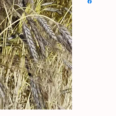
uralte Getreide ist 
Experimentieren, zu
Darüber hinaus ist e
keine Spreu und muss
Während der Reifung
blaue Farbe an und 
schwarz.
Die Maiskolben eigne
Mittelstück und sind a
eigenen Getreideanb