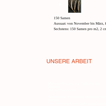
150 Samen
Aussaat: von November bis März, k
Sechstens: 150 Samen pro m2, 2 cm 
UNSERE ARBEIT
Melissa-Projekt zur Rettung der
Bienen
Die Samenbank
Kostenlose Verteilung italienischer
Sorten
Das Anwesen, auf dem wir anbau