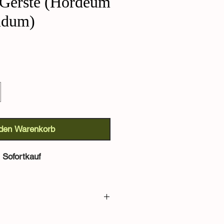
Gerste (Hordeum
udum)
 den Warenkorb
Sofortkauf
Hordeum vulgare nudum):
Dieses