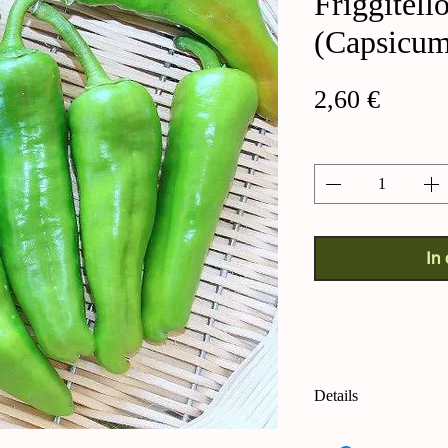
Friggitell
(Capsicu
Preis
2,60 €
Anzahl
*
In
Details
Friggitello-Paprika 