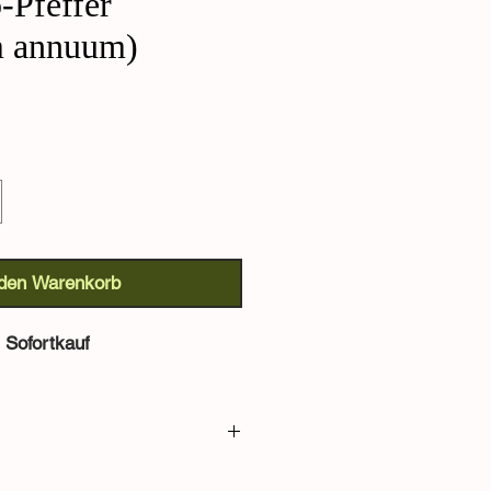
o-Pfeffer
m annuum)
 den Warenkorb
Sofortkauf
(Capsicum annuum): der klassische