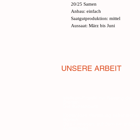
20/25 Samen
Anbau: einfach
Saatgutproduktion: mittel
Aussaat: März bis Juni
UNSERE ARBEIT
Melissa-Projekt zur Rettung der
Bienen
Die Samenbank
Kostenlose Verteilung italienischer
Sorten
Das Anwesen, auf dem wir anbau
Ausbildung