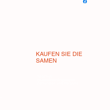
neapolitanische Frigg
anderen Regionen Süd
zahlreichen Rezepte
Die Friggitello-Pflanz
Pflanze. Ihre Beeren
werden grün, also un
gekocht oder sautiert
sind sehr aromatisch 
Töpfen auf dem Balk
KAUFEN SIE DIE
werden. Friggitello-
SAMEN
Achten Sie bei der V
sich nicht um F1-Sam
Geschäft
Verkaufsbedingungen
Zahlungen und Versand
en