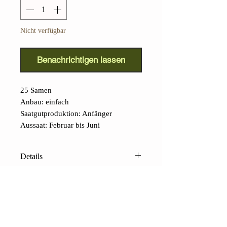
Nicht verfügbar
Benachrichtigen lassen
25 Samen
Anbau: einfach
Saatgutproduktion: Anfänger
Aussaat: Februar bis Juni
Details
Gelbe Piennolo-Kirschtomate
(Lycopersicon lycopersicum)
:
Fairerweise müssen wir darauf
hinweisen, dass die in unserem
Saatgut enthaltene Piennolo del
KONTAKTE