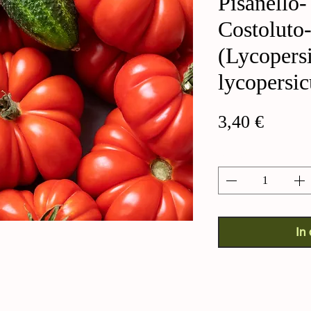
Pisanello-
Costoluto
(Lycopers
lycopersi
Preis
3,40 €
Anzahl
*
In