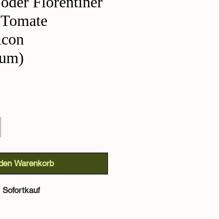
 oder Florentiner
-Tomate
icon
cum)
 den Warenkorb
Sofortkauf