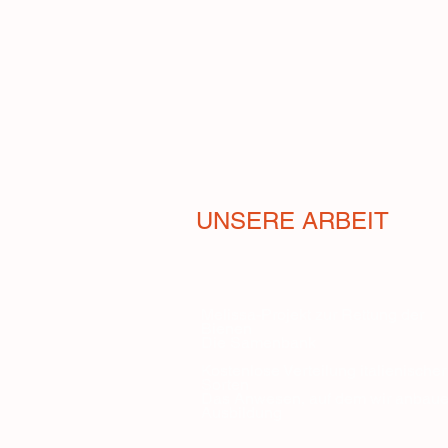
UNSERE ARBEIT
Melissa-Projekt zur Rettung der
Bienen
Die Samenbank
Kostenlose Verteilung italienischer
Sorten
Das Anwesen, auf dem wir anbau
Ausbildung