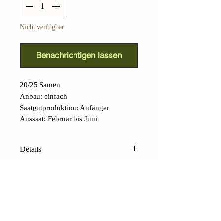
Nicht verfügbar
Benachrichtigen lassen
20/25 Samen
Anbau: einfach
Saatgutproduktion: Anfänger
Aussaat: Februar bis Juni
Details
Sasha Altai-Tomate (Lycopersicon
lycopersicum):
Die Samen dieses
Juwels erhielt Bill McDorman 1989
von seinem lieben sibirischen Freund
Sasha. Er behauptete, die Sorte, die in
KONTAKTE