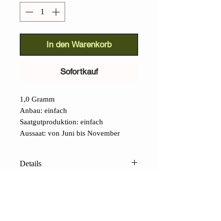
In den Warenkorb
Sofortkauf
1,0 Gramm
Anbau: einfach
Saatgutproduktion: einfach
Aussaat: von Juni bis November
Details
Asuka-Akane-Rübe (Brassica
rapa):
Eine Rübe, die nicht
unbemerkt bleibt. Ihre schöne
magentafarbene Wurzel, die längliche