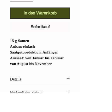
In den Warenkorb
Sofortkauf
15 g Samen
Anbau: einfach
Saatgutproduktion: Anfänger
Aussaat: von Januar bis Februar
von August bis November
Details
Matador-Spinat (
Spinacea oleracea
Herkunft des Spinats
)
: Hierbei handelt es sich um eine
mittelgroße, sehr ertragreiche
Die Pflanze stammt ursprünglich aus
Spinatsorte. Durch ihr schnelles
dem Nahen Osten und Zentralasien.