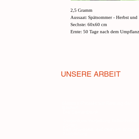
2,5 Gramm
Aussaat: Spätsommer - Herbst und 
Sechste: 60x60 cm
Ernte: 50 Tage nach dem Umpflan
UNSERE ARBEIT
Melissa-Projekt zur Rettung der
Bienen
Die Samenbank
Kostenlose Verteilung italienischer
Sorten
Das Anwesen, auf dem wir anbau
Ausbildung