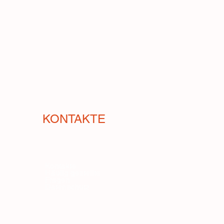
panischer Blattmangold. Seine
, süß und bis zu 25 cm breit. Die
st sich aber mehrfach veredeln. Sie
tze gut und schießt sehr langsam.
ldsorten ist er rustikal und
KONTAKTE
Kontakte
Häufig gestellte
Fragen
Datenschutz