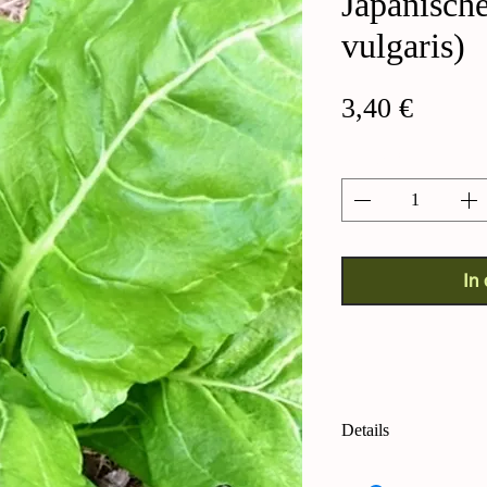
Japanisch
vulgaris)
Preis
3,40 €
Anzahl
*
In
Details
Umaina Japanischer