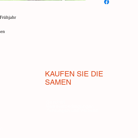
außergewöhnlicher ja
Blätter sind fleischig
Frühjahr
Pflanze ist klein, läs
verträgt Kälte und Hi
zen
Wie die meisten Mango
widerstandsfähig.
KAUFEN SIE DIE
SAMEN
Geschäft
Verkaufsbedingungen
Zahlungen und Versand
en