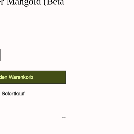
er Mangold (Beta
 den Warenkorb
Sofortkauf
 Mangold (Beta vulgaris):
Ein