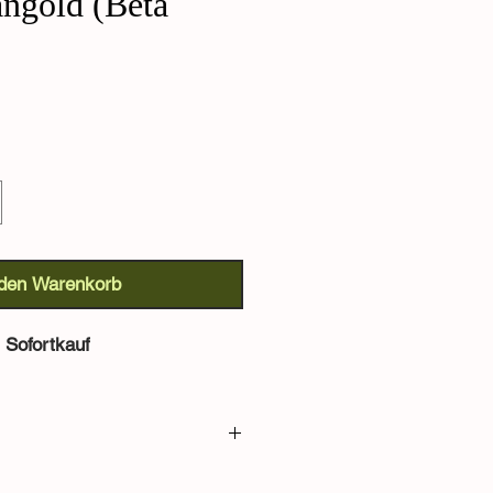
ngold (Beta
 den Warenkorb
Sofortkauf
a vulgaris var. Cicla):
Mangold