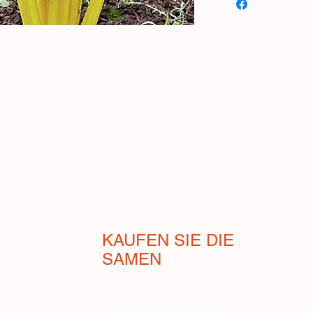
ist eine alte Mangold
europäischen Festlan
„Stiel“) ist fleischi
Carotin: ein Carotino
(rot, gelb und orange
(Retinol) sind. Als 
kann er, außer in de
Jahr über angebaut w
Herbst gesät werden
Umpflanzen fertig. D
50 Zentimetern und 
werden. Ziehen Sie 
Töpfen, für einen ein
KAUFEN SIE DIE
SAMEN
Geschäft