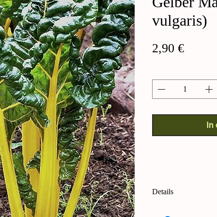
Gelber Ma
vulgaris)
Preis
2,90 €
Anzahl
*
In
Details
Gelber Mangold (Bet