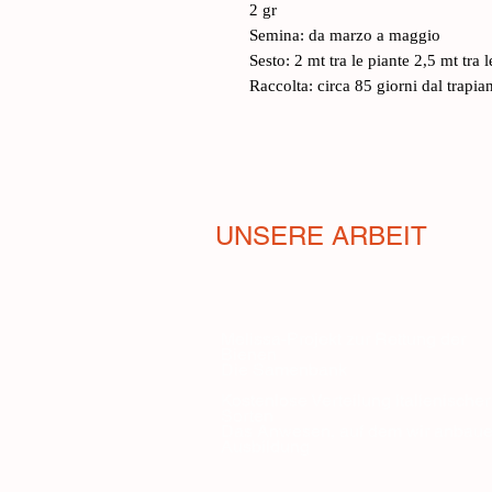
2 gr
Semina: da marzo a maggio
Sesto: 2 mt tra le piante 2,5 mt tra le
Raccolta: circa 85 giorni dal trapia
UNSERE ARBEIT
Melissa-Projekt zur Rettung der
Bienen
Die Samenbank
Kostenlose Verteilung italienischer
Sorten
Das Anwesen, auf dem wir anbau
Ausbildung