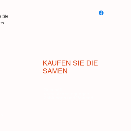
Zucca Cushaw Whit
argyrosperma):
vari
 file
molto apprezzata negl
nto
alla famiglia di Abra
nativa americana, col
alimentare grazie alla
La polpa è asciutta, 
ricco e burroso, con 
KAUFEN SIE DIE
eccessiva. Ideale per 
SAMEN
preparazioni salate; 
cucinata come le pata
padella. Negli Stati U
Geschäft
migliori zucche per l
Verkaufsbedingungen
Zahlungen und Versand
Il frutto è grande, o
leggere striature verd
e da una base bulbos
en
sviluppo rampicante, 
climi caldi e temperat