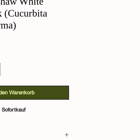
shaw White
 (Cucurbita
rma)
 den Warenkorb
Sofortkauf