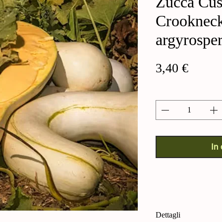
Zucca Cu
Crookneck
argyrospe
Preis
3,40 €
Anzahl
*
In
Dettagli