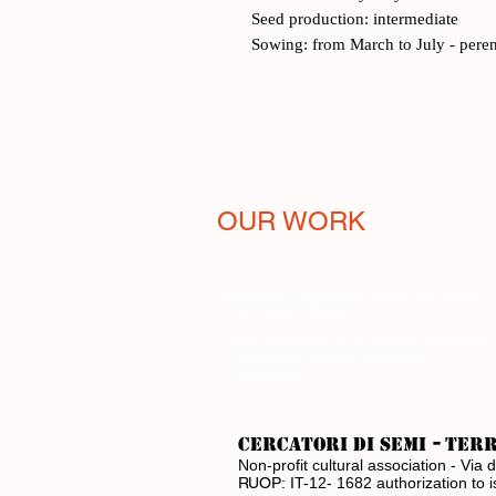
Seed production: intermediate
Sowing: from March to July - peren
OUR WORK
Melissa Project to Save the Bees
The Seed Bank
Free distribution of Italian varieties
The estate where we grow
Education
-
CERCATORI DI SEMI
ter
Non-profit cultural association - V
RUOP:
IT-12- 1682 authorization to 