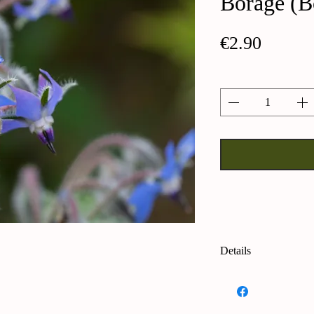
Borage (Bo
Price
€2.90
Quantity
*
Details
Borragine (borago of
numerosi utilizzi, da 
un tempo, al tessile. 