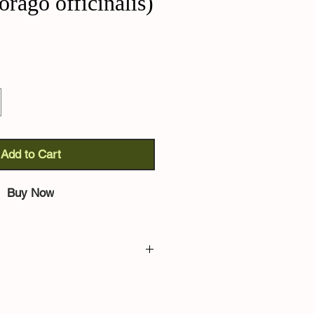
rago officinalis)
Add to Cart
Buy Now
ficinalis):
pianta mellifera dai
quello alimentare all'offcinale, ed
Le sue foglie ricche di peluria