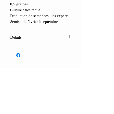
0,5 graines
Culture : très facile
Production de semences : les experts
Semis : de février à septembre
Détails
Carotte jaune hollandaise (Daucus
carota) :
une belle carotte jaune vif,
particulièrement sucrée, qui atteint 25
cm de haut, mais peut aussi être
consommée beaucoup plus petite,
CONTACTS
comme une « mini » carotte. Son
Boutique
Contacts
Conditions de vente
FAQ
cycle de croissance complet dure
Paiements et expédition
Confidenti
alité
quatre mois. Comparée aux carottes
ordinaires, non oranges, l'« épaule »
de cet écotype n'a pas tendance à
Cercatori di Semi -
verdir, même sans mise en terre. Bien
Terranatura