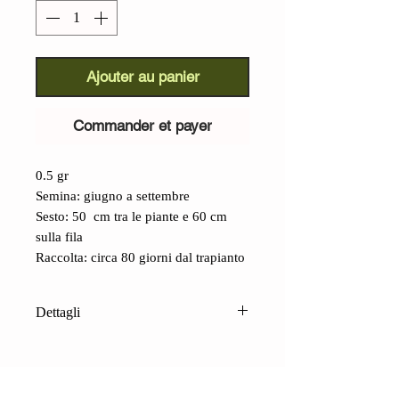
Ajouter au panier
Commander et payer
0.5 gr
Semina: giugno a settembre
Sesto: 50 cm tra le piante e 60 cm
sulla fila
Raccolta: circa 80 giorni dal trapianto
Dettagli
Cavolo Riccio Torzella Salernitana
(Brassica oleracea var acephala):
il
cavolo riccio è consumato in Italia da