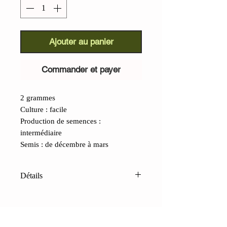
Ajouter au panier
Commander et payer
2 grammes
Culture : facile
Production de semences :
intermédiaire
Semis : de décembre à mars
Détails
Oignon cuivré milanais (Allium
cepa) :
Un oignon lombard
traditionnel de grande valeur : sa chair