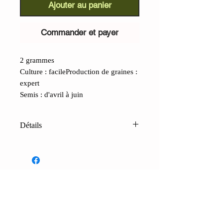
Ajouter au panier
Commander et payer
2 grammes
Culture : facileProduction de graines :
expert
Semis : d'avril à juin
Détails
Pastèque jaune Hopi
(Citrullus
lanatus)
: un cultivar prisé du Peuple
de la Paix. Les Hopis sont les plus
grands agriculteurs autochtones des
Amériques ; leurs sélections sont
CONTACTS
souvent axées sur la durabilité,
Boutique
Contacts
Conditions de vente
FAQ
notamment en raison du sol et du
Paiements et expédition
Confidenti
alité