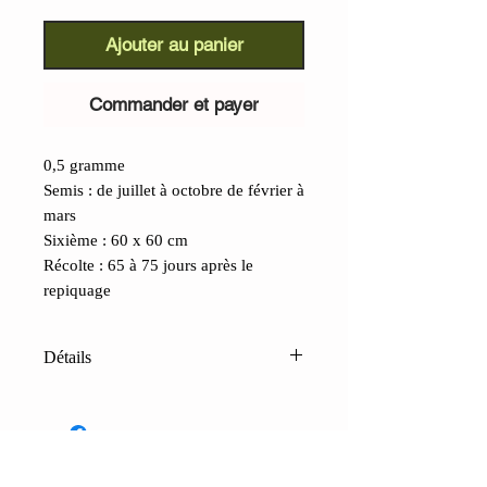
Ajouter au panier
Commander et payer
0,5 gramme
Semis : de juillet à octobre de février à
mars
Sixième : 60 x 60 cm
Récolte : 65 à 75 jours après le
repiquage
Détails
Da Ping Pu (Brassica juncea) :
Une
savoureuse moutarde à larges feuilles.
Largement cultivée en Asie,
notamment en Corée, au Japon et en