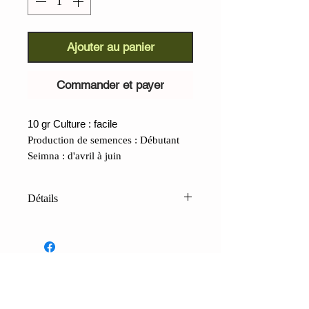
Ajouter au panier
Commander et payer
10 gr Culture : facile
Production de semences : Débutant
Seimna : d'avril à juin
Détails
Haricot Munachedda (Phaseolus
vulgaris) :
ancien
Un écotype
grimpant aux belles couleurs douces,
presque pastel. Les graines sont
rondes et petites, et le rendement est
CONTACTS
modéré. Cependant, ses