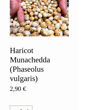
Haricot
Munachedda
(Phaseolus
vulgaris)
Prix
2,90 €
Quantité
*