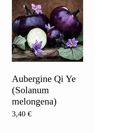
Aubergine Qi Ye
(Solanum
melongena)
Prix
3,40 €
Quantité
*