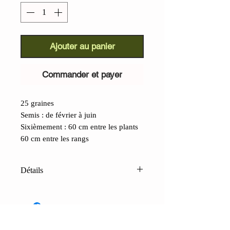
Ajouter au panier
Commander et payer
25 graines
Semis : de février à juin
Sixièmement : 60 cm entre les plants
60 cm entre les rangs
Détails
Aubergine Qi Ye (Solanum
melongena) :
originaire de la Chine
ancienne, une aubergine traditionnelle
avec beaucoup de saveur et très peu