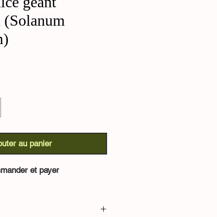
lce géant
 (Solanum
m)
outer au panier
mander et payer