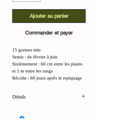
Ajouter au panier
Commander et payer
15 graines min
Semis : de février à juin
Sixièmement : 60 cm entre les plants
et 1 m entre les rangs
Récolte : 60 jours après le repiquage
Détails
Tomate caviar (Lycopersicon
lycopersicum) :
la plus petite tomate
du monde… et incroyablement
savoureuse. Attention, cette