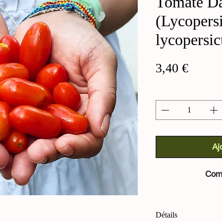
Tomate Da
(Lycopers
lycopersi
Prix
3,40 €
Quantité
*
Aj
Com
Détails