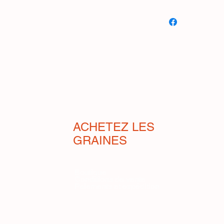
Tomate Datterino (
bien qu'elle ne puiss
parler comme une var
cette tomate dans le 
organoleptiques, pour 
nombreuses demandes
Ce n'est pas un hybri
facilement reproducti
n'a plus besoin d'êtr
elle produit de nombr
ACHETEZ LES
maturation uniforme, 
GRAINES
La plante n'apprécie p
doit être effectué lor
régulièrement supérie
Boutique
Conditions de vente
qualités organoleptiqu
Paiements et expédition
dépendent non seulem
génétiques, mais aussi
cultivée. Elle ne souf