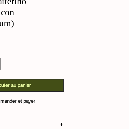
tterino
icon
cum)
outer au panier
mander et payer