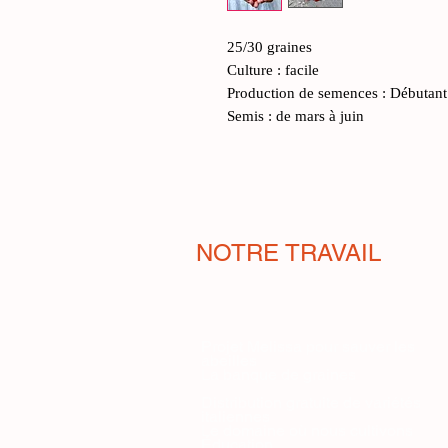
25/30 graines
Culture : facile
Production de semences : Débutant
Semis : de mars à juin
NOTRE TRAVAIL
Projet Melissa pour sauver les
abeilles
La banque de graines
Distribution gratuite de variétés
italiennes
Le domaine où nous cultivons
Éducation