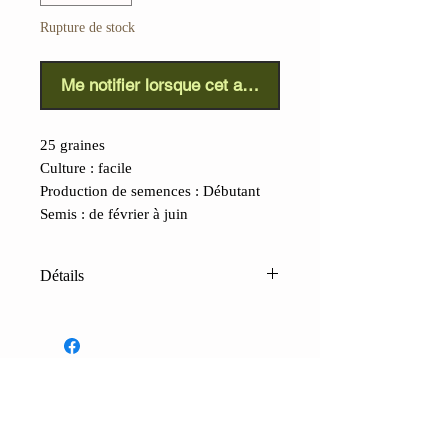
Rupture de stock
Me notifier lorsque cet article est disponible
25 graines
Culture : facile
Production de semences : Débutant
Semis : de février à juin
Détails
Tomate de ferme (Lycopersicum)
:
Une tomate déterminée, répertoriée
pour la première fois en 1954,
sélectionnée pour son rendement et sa
saveur. Un seul plant, dans des
CONTACTS
conditions idéales, peut produire
Boutique
Contacts