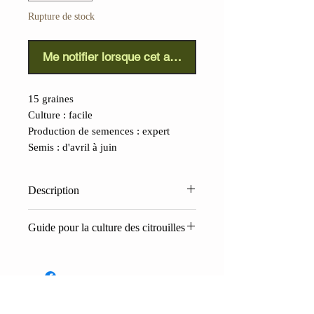
Rupture de stock
Me notifier lorsque cet article est disponible
15 graines
Culture : facile
Production de semences : expert
Semis : d'avril à juin
Description
Bleu du Queensland (Cucurbita
Guide pour la culture des citrouilles
maxima)
: Originaire de la
Les citrouilles nécessitent quelques
lointaine Australie, cette belle
soins pour bien pousser. Notre guide
courge maxima à la chair sucrée
de culture gratuit vous guidera de la
est très productive. Malgré sa
préparation du sol à la plantation :
consistance, elle n'a pas la texture