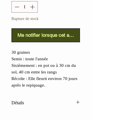
Rupture de stock
Me notifier lorsque cet article est disponible
30 graines
Semis : toute l'année
Sixièmement : en pot ou à 30 cm du
sol, 40 cm entre les rangs
Récolte : Elle fleurit environ 70 jours
après le repiquage.
Détails
Œillet barbatus (Dianthus
barbatus) :
Cette magnifique fleur
ressemble à une délicate toile